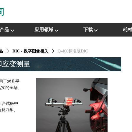
司
产品
应用领域
下载
耗
品
ꄲ
DIC - 数字图像相关
ꄲ
Q-400标准版DIC
移和应变测量
，用于对几乎
真实的全场、
组合试验中
断裂力学、