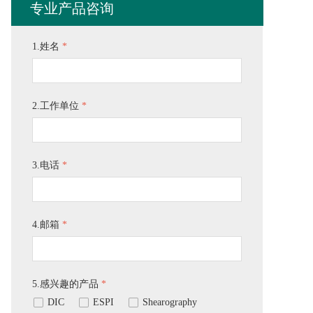
专业产品咨询
1.姓名
*
2.工作单位
*
3.电话
*
4.邮箱
*
5.感兴趣的产品
*
넁
DIC
넁
ESPI
넁
Shearography