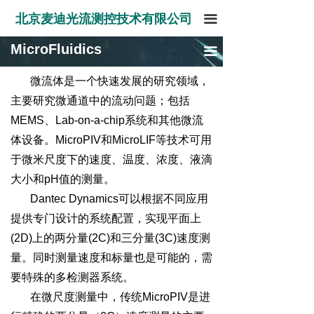
麦迪公司，尖端流体及固体测量系统供应商
麦迪公司，尖端流体及固体测量系统供应商
北京麦迪光流测控技术有限公司
끀
流体产品
交流论坛
MicroFluidics
끀
固体产品
流体产品
微流体是一个快速发展的研究领域，
主要研究微通道中的流动问题；包括
应用领域
图像测量产品
MEMS、Lab-on-a-chip系统和其他微流
下载
激光单点测量产品
体设备。MicroPIV和MicroLIF等技术可用
于微米尺度下的速度、温度、浓度、液滴
耗材商城
传感器测量产品
大小和pH值的测量。
Dantec Dynamics可以根据不同应用
关于我们
提供专门设计的系统配置，实现平面上
联系我们
(2D)上的两分量(2C)和三分量(3C)速度测
量。同时测量速度和标量也是可能的，需
要特殊的多检测器系统。
在微尺度测量中，传统MicroPIV是进